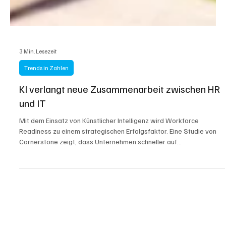
3 Min. Lesezeit
Trends in Zahlen
KI verlangt neue Zusammenarbeit zwischen HR
und IT
Mit dem Einsatz von Künstlicher Intelligenz wird Workforce
Readiness zu einem strategischen Erfolgsfaktor. Eine Studie von
Cornerstone zeigt, dass Unternehmen schneller auf
Veränderungen reagieren und sich besser auf den KI-Wandel
vorbereitet sehen, wenn CIOs und CHROs die strategische