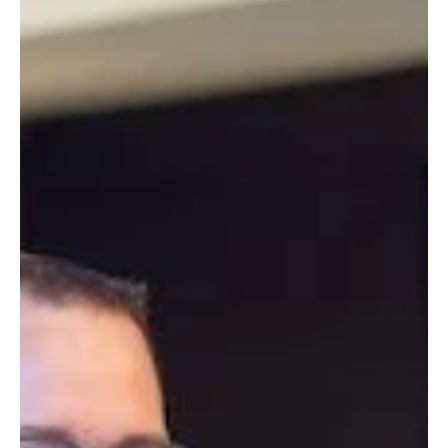
Wie Swarovski seine ERP-Landschaft fit für die
KI-Zukunft macht
Die Einführung von SAP Cloud ERP Private war für Swarovski weit
mehr als eine technische Modernisierung. Mit einem bewusst
gewählten Brownfield-Ansatz schuf das Unternehmen die
Grundlage für eine vereinfachte ERP-Landschaft, konsistente
Daten und den schrittweisen Einsatz Künstlicher Intelligenz. Im
Fokus stehen Business Transformation, Standardisierung und
langfristige Innovationsfähigkeit.