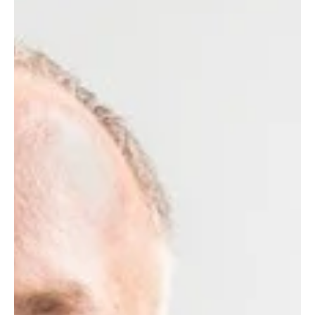
5 Min. Lesezeit
Interviews
„Wir sagen auch einmal Nein“
Oliver Hoffmann, Geschäftsführer von KUMAVISION, spricht in
diesem Interview über den erfolgreichen Einsatz Künstlicher
Intelligenz im Mittelstand, den richtigen Einstieg in KI-Projekte, die
Rolle von ERP als Datenbasis sowie darüber, warum KI-Agenten
zunehmend produktive Aufgaben in der Fertigungsindustrie
übernehmen – und weshalb der Mensch dabei der entscheidende