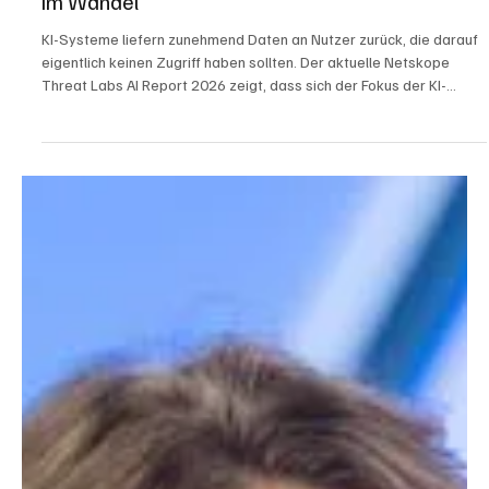
4 Min. Lesezeit
Featured
Von Datenabfluss zu Datenrückfluss: KI-Risiken
im Wandel
KI-Systeme liefern zunehmend Daten an Nutzer zurück, die darauf
eigentlich keinen Zugriff haben sollten. Der aktuelle Netskope
Threat Labs AI Report 2026 zeigt, dass sich der Fokus der KI-
Sicherheit vom reinen Datenabfluss hin zum unkontrollierten
Datenrückfluss verlagert. Gleichzeitig erhöhen KI-Agenten und das
Model Context Protocol (MCP) die Sicherheitsanforderungen.