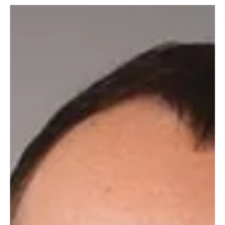
Künstliche Intelligenz kann Cybersecurity-Teams dabei
unterstützen, Sicherheitsprüfungen auf deutlich mehr Systeme
auszuweiten, ohne etablierte Verfahren zu ersetzen. Die Deutsche
Telekom hat untersucht, wie sich KI in bestehende Security-
Prozesse integrieren lässt, um Analysen zu skalieren. Das
Praxisprojekt zeigt zugleich, dass mit der höheren Zahl an Findings
auch die Anforderungen an nachgelagerte Prozesse steigen.