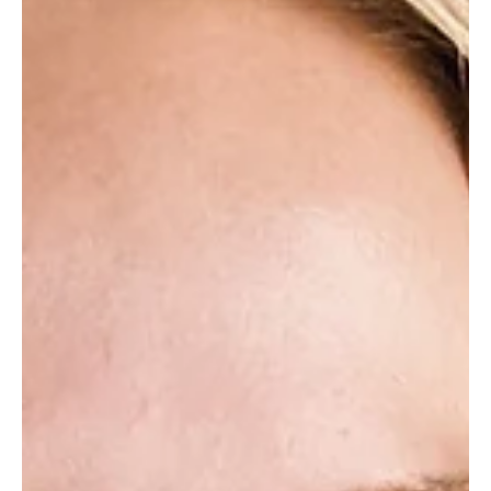
11 Min. Lesezeit
Interviews
Open Source wird Europas
Schlüsseltechnologie
„Hybrid Cloud, digitale Souveränität und Künstliche Intelligenz
gehören untrennbar zusammen“, sagt Dinko Eror, VP Red Hat EMEA
Central, North and Eastern Europe. Im Gespräch mit it&d business
erklärt er, warum Open Source heute strategischer denn je ist,
weshalb Unternehmen die Experimentierphase hinter sich lassen
und warum Infrastruktur im KI-Zeitalter wieder zur
Schlüsseltechnologie wird.