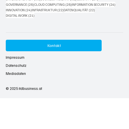
28 Beiträge
28 Beiträge
26 Beitr
GOVERNANCE
(28)
CLOUD COMPUTING
(28)
INFORMATION SECURITY
(26)
24 Beiträge
22 Beiträge
22 Beiträge
INNOVATION
(24)
INFRASTRUKTUR
(22)
DATENQUALITÄT
(22)
21 Beiträge
DIGITAL WORK
(21)
Kontakt
Impressum
Datenschutz
Mediadaten
© 2025
itdbusiness.at