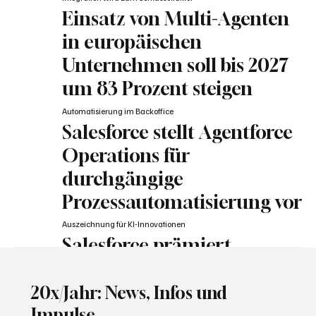
Einsatz von Multi-Agenten
in europäischen
Unternehmen soll bis 2027
um 83 Prozent steigen
Automatisierung im Backoffice
Salesforce stellt Agentforce
Operations für
durchgängige
Prozessautomatisierung vor
Auszeichnung für KI-Innovationen
Salesforce prämiert
erstmals heimische
Unternehmen
20x/Jahr: News, Infos und
mit Agentblazer Award
Impulse