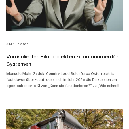
3 Min. Lesezeit
Von isolierten Pilotprojekten zu autonomen KI-
Systemen
Manuela Mohr-Zydek, Country Lead Salesforce Österreich, ist
fest davon überzeugt, dass sich im Jahr 2026 die Diskussion um
agentenbasierte KI von „Kann sie funktionieren?“ zu „Wie schnell
kann sie den Wandel vorantreiben?“ verlagern wird. So zeigt eine
aktuelle Studie von Salesforce, dass die Einführung von KI unter
CIOs im Vergleich zum Vorjahr um 282 Prozent gestiegen ist.
Dennoch ist die Einführung noch nicht mit einer echten
Unternehmenstransformation gleichzusetzen.