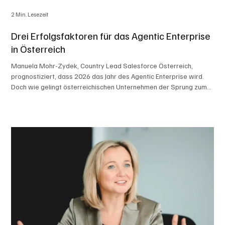
2 Min. Lesezeit
Drei Erfolgsfaktoren für das Agentic Enterprise
in Österreich
Manuela Mohr-Zydek, Country Lead Salesforce Österreich,
prognostiziert, dass 2026 das Jahr des Agentic Enterprise wird.
Doch wie gelingt österreichischen Unternehmen der Sprung zum
Agentic Enterprise? Drei Erfolgsfaktoren entscheiden über Erfolg
oder Misserfolg der größten Produktivitätsrevolution unserer
Generation. Foto: Salesfirce Österreich „Wie können wir KI-
Agenten erfolgreich in unserem Unternehmen einsetzen?" Diese
Frage höre ich derzeit von nahezu jeder Führungskraft