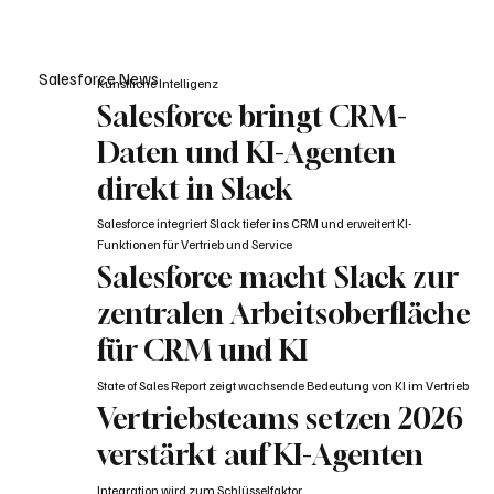
Familienunternehmen mit Hauptsitz in Österreich und Pionier im
Bereich der Abfall- und Ressourcenwirtschaft. Mit rund 3.800
Mitarbeiter:innen in acht Ländern bietet das Unternehmen
Salesforce News
Künstliche Intelligenz
ganzheitliche Entsorgungs- und Recyclinglösungen. Die Visi
Salesforce bringt CRM-
Daten und KI-Agenten
direkt in Slack
Salesforce integriert Slack tiefer ins CRM und erweitert KI-
Funktionen für Vertrieb und Service
Salesforce macht Slack zur
zentralen Arbeitsoberfläche
für CRM und KI
State of Sales Report zeigt wachsende Bedeutung von KI im Vertrieb
Vertriebsteams setzen 2026
verstärkt auf KI-Agenten
Integration wird zum Schlüsselfaktor