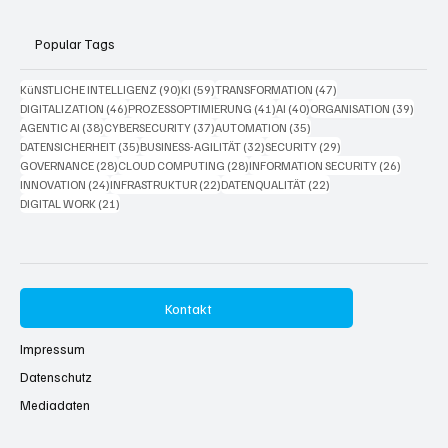
Popular Tags
90 Beiträge
59 Beiträge
47 Beiträge
KüNSTLICHE INTELLIGENZ
(90)
KI
(59)
TRANSFORMATION
(47)
46 Beiträge
41 Beiträge
40 Beiträge
39 Bei
DIGITALIZATION
(46)
PROZESSOPTIMIERUNG
(41)
AI
(40)
ORGANISATION
(39)
38 Beiträge
37 Beiträge
35 Beiträge
AGENTIC AI
(38)
CYBERSECURITY
(37)
AUTOMATION
(35)
35 Beiträge
32 Beiträge
29 Beiträge
DATENSICHERHEIT
(35)
BUSINESS-AGILITÄT
(32)
SECURITY
(29)
28 Beiträge
28 Beiträge
26 Beitr
GOVERNANCE
(28)
CLOUD COMPUTING
(28)
INFORMATION SECURITY
(26)
24 Beiträge
22 Beiträge
22 Beiträge
INNOVATION
(24)
INFRASTRUKTUR
(22)
DATENQUALITÄT
(22)
21 Beiträge
DIGITAL WORK
(21)
Kontakt
Impressum
Datenschutz
Mediadaten