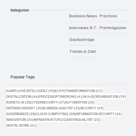
Kategorien
Business News
Practices
Interviews & Talks
Printmagazine
Gastbeiträge
Trends in Zahlen
Popular Tags
90 Beiträge
59 Beiträge
47 Beiträge
KüNSTLICHE INTELLIGENZ
(90)
KI
(59)
TRANSFORMATION
(47)
46 Beiträge
41 Beiträge
40 Beiträge
39 Bei
DIGITALIZATION
(46)
PROZESSOPTIMIERUNG
(41)
AI
(40)
ORGANISATION
(39)
38 Beiträge
37 Beiträge
35 Beiträge
AGENTIC AI
(38)
CYBERSECURITY
(37)
AUTOMATION
(35)
35 Beiträge
32 Beiträge
29 Beiträge
DATENSICHERHEIT
(35)
BUSINESS-AGILITÄT
(32)
SECURITY
(29)
28 Beiträge
28 Beiträge
26 Beitr
GOVERNANCE
(28)
CLOUD COMPUTING
(28)
INFORMATION SECURITY
(26)
24 Beiträge
22 Beiträge
22 Beiträge
INNOVATION
(24)
INFRASTRUKTUR
(22)
DATENQUALITÄT
(22)
21 Beiträge
DIGITAL WORK
(21)