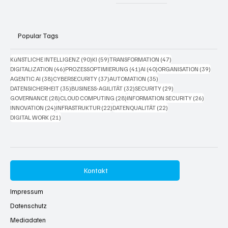
Popular Tags
90 Beiträge
59 Beiträge
47 Beiträge
KüNSTLICHE INTELLIGENZ
(90)
KI
(59)
TRANSFORMATION
(47)
46 Beiträge
41 Beiträge
40 Beiträge
39 Bei
DIGITALIZATION
(46)
PROZESSOPTIMIERUNG
(41)
AI
(40)
ORGANISATION
(39)
38 Beiträge
37 Beiträge
35 Beiträge
AGENTIC AI
(38)
CYBERSECURITY
(37)
AUTOMATION
(35)
35 Beiträge
32 Beiträge
29 Beiträge
DATENSICHERHEIT
(35)
BUSINESS-AGILITÄT
(32)
SECURITY
(29)
28 Beiträge
28 Beiträge
26 Beitr
GOVERNANCE
(28)
CLOUD COMPUTING
(28)
INFORMATION SECURITY
(26)
24 Beiträge
22 Beiträge
22 Beiträge
INNOVATION
(24)
INFRASTRUKTUR
(22)
DATENQUALITÄT
(22)
21 Beiträge
DIGITAL WORK
(21)
Kontakt
Impressum
Datenschutz
Mediadaten