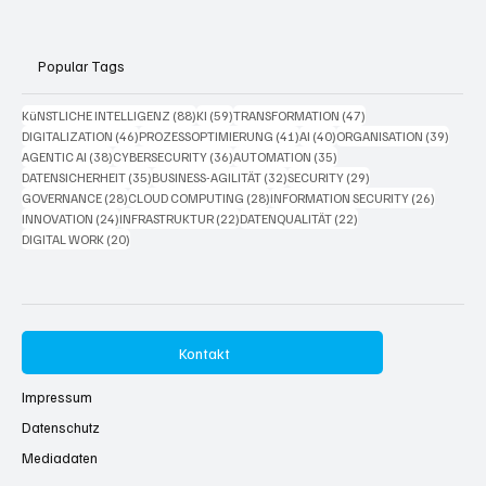
Popular Tags
88 Beiträge
59 Beiträge
47 Beiträge
KüNSTLICHE INTELLIGENZ
(88)
KI
(59)
TRANSFORMATION
(47)
46 Beiträge
41 Beiträge
40 Beiträge
39 Bei
DIGITALIZATION
(46)
PROZESSOPTIMIERUNG
(41)
AI
(40)
ORGANISATION
(39)
38 Beiträge
36 Beiträge
35 Beiträge
AGENTIC AI
(38)
CYBERSECURITY
(36)
AUTOMATION
(35)
35 Beiträge
32 Beiträge
29 Beiträge
DATENSICHERHEIT
(35)
BUSINESS-AGILITÄT
(32)
SECURITY
(29)
28 Beiträge
28 Beiträge
26 Beitr
GOVERNANCE
(28)
CLOUD COMPUTING
(28)
INFORMATION SECURITY
(26)
24 Beiträge
22 Beiträge
22 Beiträge
INNOVATION
(24)
INFRASTRUKTUR
(22)
DATENQUALITÄT
(22)
20 Beiträge
DIGITAL WORK
(20)
Kontakt
Impressum
Datenschutz
Mediadaten