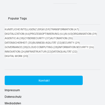
Popular Tags
89 Beiträge
59 Beiträge
47 Beiträge
KüNSTLICHE INTELLIGENZ
(89)
KI
(59)
TRANSFORMATION
(47)
46 Beiträge
41 Beiträge
40 Beiträge
39 Bei
DIGITALIZATION
(46)
PROZESSOPTIMIERUNG
(41)
AI
(40)
ORGANISATION
(39)
38 Beiträge
37 Beiträge
35 Beiträge
AGENTIC AI
(38)
CYBERSECURITY
(37)
AUTOMATION
(35)
35 Beiträge
32 Beiträge
29 Beiträge
DATENSICHERHEIT
(35)
BUSINESS-AGILITÄT
(32)
SECURITY
(29)
28 Beiträge
28 Beiträge
26 Beitr
GOVERNANCE
(28)
CLOUD COMPUTING
(28)
INFORMATION SECURITY
(26)
24 Beiträge
22 Beiträge
22 Beiträge
INNOVATION
(24)
INFRASTRUKTUR
(22)
DATENQUALITÄT
(22)
20 Beiträge
DIGITAL WORK
(20)
Kontakt
Impressum
Datenschutz
Mediadaten