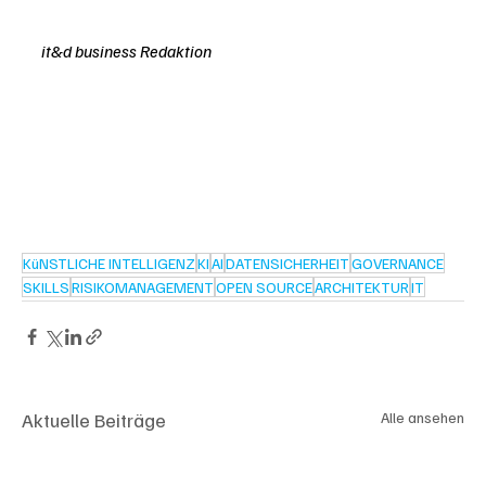
it&d business Redaktion
KüNSTLICHE INTELLIGENZ
KI
AI
DATENSICHERHEIT
GOVERNANCE
SKILLS
RISIKOMANAGEMENT
OPEN SOURCE
ARCHITEKTUR
IT
Aktuelle Beiträge
Alle ansehen