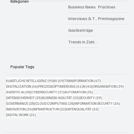
Kategorien
Business News
Practices
Interviews & Talks
Printmagazine
Gastbeiträge
Trends in Zahlen
Popular Tags
90 Beiträge
59 Beiträge
47 Beiträge
KüNSTLICHE INTELLIGENZ
(90)
KI
(59)
TRANSFORMATION
(47)
46 Beiträge
41 Beiträge
40 Beiträge
39 Bei
DIGITALIZATION
(46)
PROZESSOPTIMIERUNG
(41)
AI
(40)
ORGANISATION
(39)
38 Beiträge
37 Beiträge
35 Beiträge
AGENTIC AI
(38)
CYBERSECURITY
(37)
AUTOMATION
(35)
35 Beiträge
32 Beiträge
29 Beiträge
DATENSICHERHEIT
(35)
BUSINESS-AGILITÄT
(32)
SECURITY
(29)
28 Beiträge
28 Beiträge
26 Beitr
GOVERNANCE
(28)
CLOUD COMPUTING
(28)
INFORMATION SECURITY
(26)
24 Beiträge
22 Beiträge
22 Beiträge
INNOVATION
(24)
INFRASTRUKTUR
(22)
DATENQUALITÄT
(22)
21 Beiträge
DIGITAL WORK
(21)