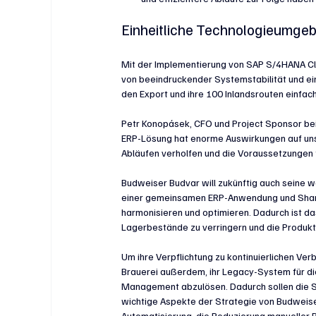
Einheitliche Technologieumgeb
Mit der Implementierung von SAP S/4HANA Clou
von beeindruckender Systemstabilität und ei
den Export und ihre 100 Inlandsrouten einfac
Petr Konopásek, CFO und Project Sponsor bei 
ERP-Lösung hat enorme Auswirkungen auf unse
Abläufen verholfen und die Voraussetzungen 
Budweiser Budvar will zukünftig auch seine we
einer gemeinsamen ERP-Anwendung und Shared
harmonisieren und optimieren. Dadurch ist d
Lagerbestände zu verringern und die Produkt
Um ihre Verpflichtung zu kontinuierlichen V
Brauerei außerdem, ihr Legacy-System für 
Management abzulösen. Dadurch sollen die S
wichtige Aspekte der Strategie von Budweise
Automatisierung, die Reduzierung manueller 