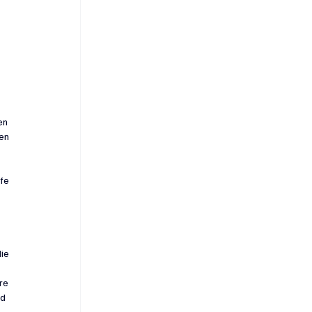
en 
en 
fe 
ie 
re 
d 