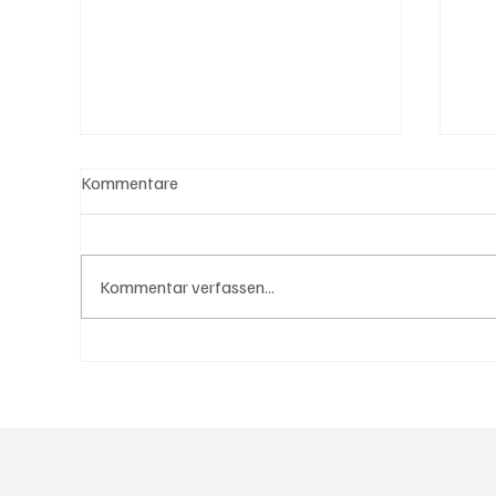
Kommentare
Kommentar verfassen...
OMV setzt auf datengestützte
Deu
Personalentscheidungen
Sic