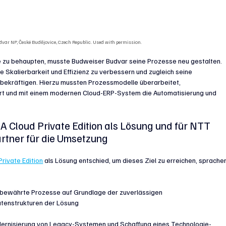
dvar NP, České Budějovice, Czech Republic. Used with permission.
ie zu behaupten, musste Budweiser Budvar seine Prozesse neu gestalten. 
 Skalierbarkeit und Effizienz zu verbessern und zugleich seine 
u bekräftigen. Hierzu mussten Prozessmodelle überarbeitet, 
hrt und mit einem modernen Cloud-ERP-System die Automatisierung und 
 Cloud Private Edition als Lösung und für NTT 
artner für die Umsetzung
rivate Edition
 als Lösung entschied, um dieses Ziel zu erreichen, sprache
 bewährte Prozesse auf Grundlage der zuverlässigen 
atenstrukturen der Lösung
dernisierung von Legacy-Systemen und Schaffung eines Technologie-