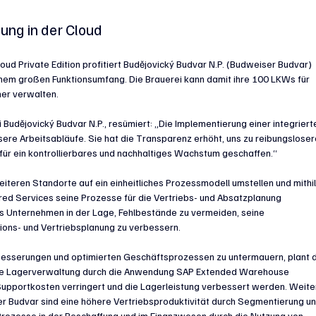
ung in der Cloud
d Private Edition profitiert Budějovický Budvar N.P. (Budweiser Budvar) 
nem großen Funktionsumfang. Die Brauerei kann damit ihre 100 LKWs für 
her verwalten.
Budějovický Budvar N.P., resümiert: „Die Implementierung einer integriert
re Arbeitsabläufe. Sie hat die Transparenz erhöht, uns zu reibungsloser
für ein kontrollierbares und nachhaltiges Wachstum geschaffen.“
iteren Standorte auf ein einheitliches Prozessmodell umstellen und mithil
 Services seine Prozesse für die Vertriebs- und Absatzplanung 
as Unternehmen in der Lage, Fehlbestände zu vermeiden, seine 
ions- und Vertriebsplanung zu verbessern. 
erbesserungen und optimierten Geschäftsprozessen zu untermauern, plant d
die Lagerverwaltung durch die Anwendung SAP Extended Warehouse 
upportkosten verringert und die Lagerleistung verbessert werden. Weite
r Budvar sind eine höhere Vertriebsproduktivität durch Segmentierung un
Prozesse in der Beschaffung und im Finanzwesen durch die Nutzung von 