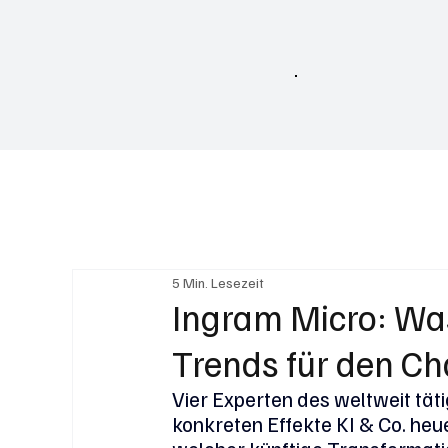
Home
5 Min. Lesezeit
Ingram Micro: Wa
Trends für den C
Vier Experten des weltweit tät
konkreten Effekte KI & Co. heu