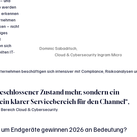
 
– und 
e werden 
u erkennen 
rnehmen 
en – nicht 
iges 
 
n sich 
Dominic Sabaditsch, 					
ilten IT-
Cloud & Cybersecurity Ingram Micro
Unternehmen beschäftigen sich intensiver mit Compliance, Risikoanalysen u
bgeschlossener Zustand mehr, sondern ein 
 ein klarer Servicebereich für den Channel“, 
 Bereich Cloud & Cybersecurity.
nd um Endgeräte gewinnen 2026 an Bedeutung?