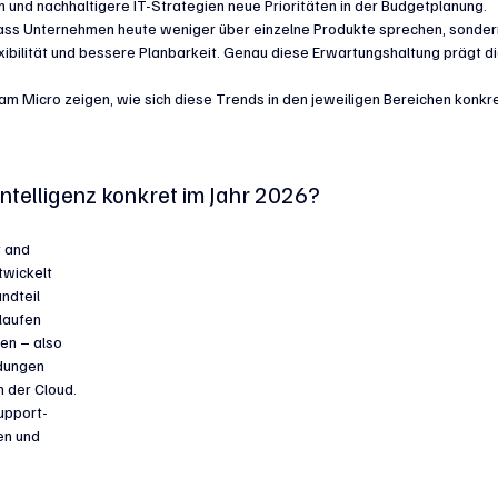
und nachhaltigere IT-Strategien neue Prioritäten in der Budgetplanung. 
 dass Unternehmen heute weniger über einzelne Produkte sprechen, sonder
lexibilität und bessere Planbarkeit. Genau diese Erwartungshaltung prägt di
am Micro zeigen, wie sich diese Trends in den jeweiligen Bereichen konkre
Intelligenz konkret im Jahr 2026?
 and 
twickelt 
ndteil 
laufen 
en – also 
dungen 
 der Cloud. 
Support-
n und 