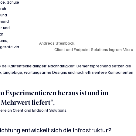
ce, Schule 
rch 
 und 
mend 
r und 
ch 
ams, 
Andreas Steinböck, 					
geräte via 
	Client and Endpoint Solutions Ingram Micro
le bei Kaufentscheidungen: Nachhaltigkeit. Dementsprechend setzen die 
fe, langlebige, wartungsarme Designs und noch effizientere Komponenten 
.
em Experimentieren heraus ist und im 
 Mehrwert liefert“,
ereich Client and Endpoint Solutions.
ichtung entwickelt sich die Infrastruktur?