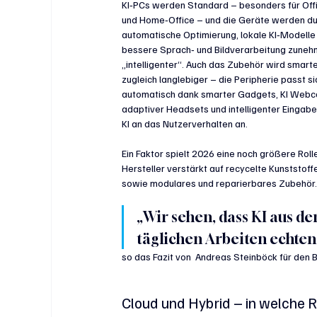
KI‑PCs werden Standard – besonders für Offi
und Home‑Office – und die Geräte werden du
automatische Optimierung, lokale KI‑Modelle
bessere Sprach‑ und Bildverarbeitung zuneh
„intelligenter“. Auch das Zubehör wird smarte
zugleich langlebiger – die Peripherie passt si
automatisch dank smarter Gadgets, KI Webc
adaptiver Headsets und intelligenter Eingabe
KI an das Nutzerverhalten an.
Ein Faktor spielt 2026 eine noch größere Rol
Hersteller verstärkt auf recycelte Kunststof
sowie modulares und reparierbares Zubehör
„Wir sehen, dass KI aus d
täglichen Arbeiten echten
so das Fazit von  Andreas Steinböck für den B
Cloud und Hybrid – in welche R