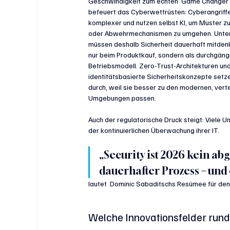
Geschwindigkeit zum echten  Game Changer
befeuert das Cyberwettrüsten: 
Cyberangriff
komplexer und nutzen selbst KI, um Muster z
oder Abwehrmechanismen zu umgehen. Unte
müssen deshalb Sicherheit dauerhaft mitdenk
nur beim Produktkauf, sondern als durchgäng
Betriebsmodell. Zero-Trust-Architekturen und
identitätsbasierte Sicherheitskonzepte setze
durch, weil sie besser zu den modernen, verte
Umgebungen passen.
Auch der regulatorische Druck steigt: Viele 
der kontinuierlichen Überwachung ihrer IT.
„Security ist 2026 kein a
dauerhafter Prozess 
–
 und
lautet  Dominic Sabaditschs Resümee für den
Welche Innovationsfelder ru