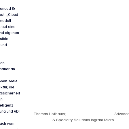
vanced & 
st: 
„
Cloud 
modell 
auf eine 
und eigenen 
sible 
 und 
an 
näher an 
hen. Viele 
tur, die 
tssicherheit 
n 
elligenz 
ung und VDI 
Thomas Hofbauer, 					Advanced 
& Specialty Solutions Ingram Micro
sich vom 