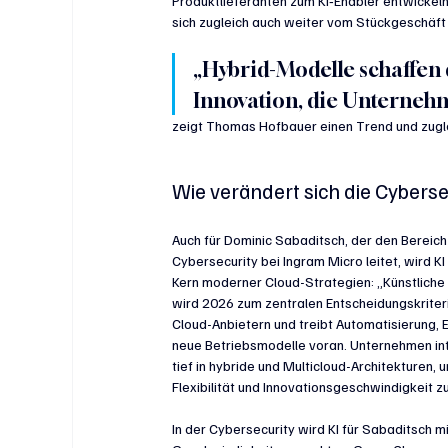
Produktlieferanten zum KI‑Enabler entwickel
sich zugleich auch weiter vom Stückgeschäf
„Hybrid-Modelle schaffen 
Innovation, die Unterneh
zeigt Thomas Hofbauer einen Trend und zuglei
Wie verändert sich die Cybers
Auch für 
Dominic Sabaditsch, der den Bereich
Cybersecurity bei Ingram Micro leitet, wird K
Kern moderner Cloud-Strategien: „Künstliche I
wird 2026 zum zentralen Entscheidungskriter
Cloud-Anbietern und treibt Automatisierung, E
neue Betriebsmodelle voran. Unternehmen int
tief in hybride und Multicloud-Architekturen, 
Flexibilität und Innovationsgeschwindigkeit zu
In der Cybersecurity wird KI für Sabaditsch mi