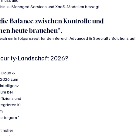
n muss und 
t hin zu Managed Services und XaaS‑Modellen bewegt. 
die Balance zwischen Kontrolle und 
men heute brauchen“, 
ch ein Erfolgsrezept für den Bereich Advanced & Specialty Solutions auf
ecurity-Landschaft 2026?
 Cloud & 
I 2026 zum 
ntelligenz 
ium bei 
ffizienz und 
egrieren KI 
um 
 steigern."
t hoher 