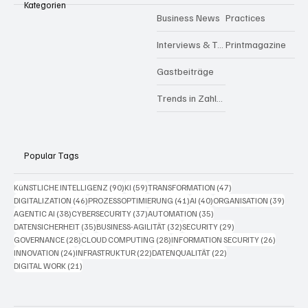
Kategorien
Business News
Practices
Interviews & Talks
Printmagazine
Gastbeiträge
Trends in Zahlen
Popular Tags
90 Beiträge
59 Beiträge
47 Beiträge
KüNSTLICHE INTELLIGENZ
(90)
KI
(59)
TRANSFORMATION
(47)
46 Beiträge
41 Beiträge
40 Beiträge
39 Bei
DIGITALIZATION
(46)
PROZESSOPTIMIERUNG
(41)
AI
(40)
ORGANISATION
(39)
38 Beiträge
37 Beiträge
35 Beiträge
AGENTIC AI
(38)
CYBERSECURITY
(37)
AUTOMATION
(35)
35 Beiträge
32 Beiträge
29 Beiträge
DATENSICHERHEIT
(35)
BUSINESS-AGILITÄT
(32)
SECURITY
(29)
28 Beiträge
28 Beiträge
26 Beitr
GOVERNANCE
(28)
CLOUD COMPUTING
(28)
INFORMATION SECURITY
(26)
24 Beiträge
22 Beiträge
22 Beiträge
INNOVATION
(24)
INFRASTRUKTUR
(22)
DATENQUALITÄT
(22)
21 Beiträge
DIGITAL WORK
(21)