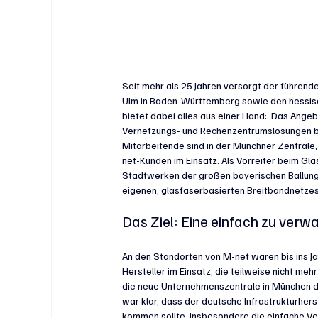
Seit mehr als 25 Jahren versorgt der führen
Ulm in Baden-Württemberg sowie den hessisc
bietet dabei alles aus einer Hand:  Das Angeb
Vernetzungs- und Rechenzentrumslösungen bi
Mitarbeitende sind in der Münchner Zentrale,
net-Kunden im Einsatz. Als Vorreiter beim Gl
Stadtwerken der großen bayerischen Ballungs
eigenen, glasfaserbasierten Breitbandnetzes
Das Ziel: Eine einfach zu verw
An den Standorten von M-net waren bis ins 
Hersteller im Einsatz, die teilweise nicht me
die neue Unternehmenszentrale in München der
war klar, dass der deutsche Infrastrukturhe
kommen sollte. Insbesondere die einfache Ve