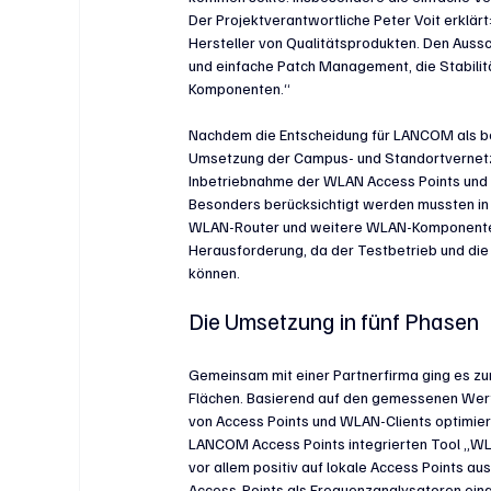
Der Projektverantwortliche Peter Voit erklärt:
Hersteller von Qualitätsprodukten. Den Auss
und einfache Patch Management, die Stabilit
Komponenten.“
Nachdem die Entscheidung für LANCOM als be
Umsetzung der Campus- und Standortvernetz
Inbetriebnahme der WLAN Access Points und 
Besonders berücksichtigt werden mussten in
WLAN-Router und weitere WLAN-Komponenten 
Herausforderung, da der Testbetrieb und di
können.
Die Umsetzung in fünf Phasen
Gemeinsam mit einer Partnerfirma ging es zu
Flächen. Basierend auf den gemessenen Wert
von Access Points und WLAN-Clients optimiert
LANCOM Access Points integrierten Tool „WL
vor allem positiv auf lokale Access Points a
Access-Points als Frequenzanalysatoren ein