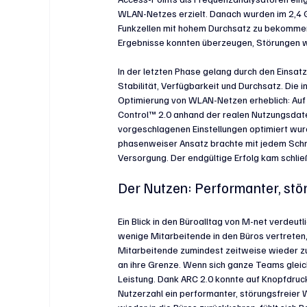
WLAN-Netzes erzielt. Danach wurden im 2,4 G
Funkzellen mit hohem Durchsatz zu bekommen
Ergebnisse konnten überzeugen, Störungen wu
In der letzten Phase gelang durch den Einsat
Stabilität, Verfügbarkeit und Durchsatz. Die
Optimierung von WLAN-Netzen erheblich: Auf
Control™ 2.0 anhand der realen Nutzungsdate
vorgeschlagenen Einstellungen optimiert wurd
phasenweiser Ansatz brachte mit jedem Schr
Versorgung. Der endgültige Erfolg kam schlie
Der Nutzen: Performanter, st
Ein Blick in den Büroalltag von M-net verdeu
wenige Mitarbeitende in den Büros vertrete
Mitarbeitende zumindest zeitweise wieder z
an ihre Grenze. Wenn sich ganze Teams gleich
Leistung. Dank ARC 2.0 konnte auf Knopfdruck
Nutzerzahl ein performanter, störungsfreier W