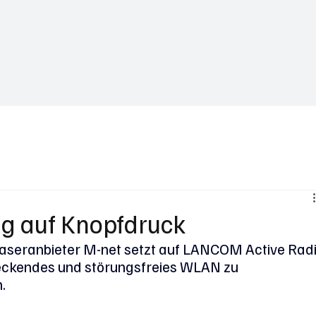
Business News
Interviews & Talks
Gastbeiträge
Trends in Za
g auf Knopfdruck
aseranbieter M-net setzt auf LANCOM Active Radi
deckendes und störungsfreies WLAN zu 
.