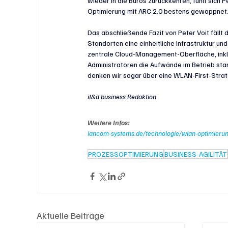
wieder in die Büros zurückkehren, fühlt si
Optimierung mit ARC 2.0 bestens gewappnet
Das abschließende Fazit von Peter Voit fällt 
Standorten eine einheitliche Infrastruktur u
zentrale Cloud-Management-Oberfläche, inklu
Administratoren die Aufwände im Betrieb sta
denken wir sogar über eine WLAN-First-Strat
it&d business Redaktion
Weitere Infos:
lancom-systems.de/technologie/wlan-optimierung
PROZESSOPTIMIERUNG
BUSINESS-AGILITÄT
Aktuelle Beiträge