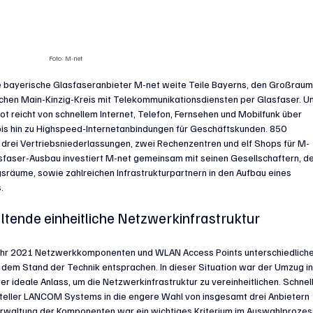
Foto: M-net
de bayerische Glasfaseranbieter M-net weite Teile Bayerns, den Großraum
hen Main-Kinzig-Kreis mit Telekommunikationsdiensten per Glasfaser. U
ot reicht von schnellem Internet, Telefon, Fernsehen und Mobilfunk über 
s hin zu Highspeed-Internetanbindungen für Geschäftskunden. 850 
 drei Vertriebsniederlassungen, zwei Rechenzentren und elf Shops für M-
asfaser-Ausbau investiert M-net gemeinsam mit seinen Gesellschaftern, de
räume, sowie zahlreichen Infrastrukturpartnern in den Aufbau eines 
.
altende einheitliche Netzwerkinfrastruktur
Jahr 2021 Netzwerkkomponenten und WLAN Access Points unterschiedliche
hr dem Stand der Technik entsprachen. In dieser Situation war der Umzug in
 ideale Anlass, um die Netzwerkinfrastruktur zu vereinheitlichen. Schnell
rsteller LANCOM Systems in die engere Wahl von insgesamt drei Anbietern 
rwaltung der Komponenten war ein wichtiges Kriterium im Auswahlprozess