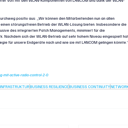
ch Peter Voit mit den WLAN-Komponenten von LANCOM und dank der WLAN-
.
durchweg positiv aus: „Wir können den Mitarbeitenden nun an allen 
nd einen störungsfreien Betrieb der WLAN-Lösung bieten. Insbesondere die 
sive des integrierten Patch Managements, minimiert für die 
rk. Nachdem sich der WLAN-Betrieb auf sehr hohem Niveau eingespielt hat
egie für unsere Endgeräte nach und wie sie mit LANCOM gelingen könnte.
-mit-active-radio-control-2-0
INFRASTRUKTUR
BUSINESS RESILIENCE
BUSINESS CONTINUITY
NETWOR