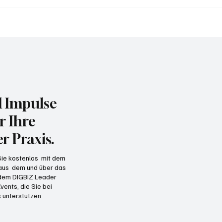
P verknüpft
Mecklenburg-Vor
orradkonfiguration und
baut Open-Source-
tigung bei Ducati
für den Dateiausta
d Impulse
r Ihre
r Praxis.
 Sie kostenlos mit dem
 aus dem und über das
t dem DIGBIZ Leader
vents, die Sie bei
 unterstützen