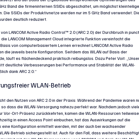
Hz Band die firmeninternen SSIDs abgeschaltet, um möglichst kleinteilige
. Die SSIDs der Produktivnetze werden nur im 5 GHz Band verwendet. Die
rden deutlich reduziert.
z von LANCOM Active Radio Control™ 2.0 (ARC 2.0) der Durchbruch in punct
 in die LANCOM Management Cloud integrierte Funktion vereinfacht die 
 Basis von computerbasiertem Lernen errechnet LANCOM Active Radio 
n die jeweils beste Konfiguration. Seitdem das WLAN auf Basis der 
e, läuft es flächendeckend praktisch reibungslos. Dazu Peter Voit: „Unser
itt deutliche Verbesserungen bei Performance und Stabilität der WLAN-
ßlich dank ARC 2.0.“
örungsfreier WLAN-Betrieb
tlicht den Nutzen von ARC 2.0 in der Praxis: Während der Pandemie waren n
n, so dass die WLAN-Versorgung nahezu perfekt war. Nachdem jedoch viel
ur Vor-Ort-Präsenz zurückkehrten, kamen die WLAN-Ressourcen teilweise
zeitig in einen Access Point einbuchen, hat das Auswirkungen auf die 
 eine Konfiguration ermittelt werden, mit der auch bei wachsender 
LAN-Betrieb sichergestellt ist. Auch für den Fall, dass weitere Beschäftig