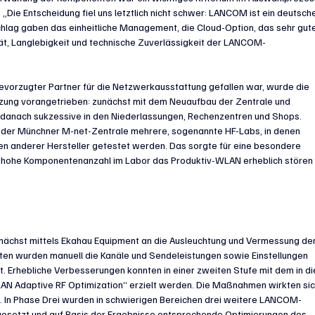
 „Die Entscheidung fiel uns letztlich nicht schwer: LANCOM ist ein deutsche
chlag gaben das einheitliche Management, die Cloud-Option, das sehr gut
ät, Langlebigkeit und technische Zuverlässigkeit der LANCOM-
vorzugter Partner für die Netzwerkausstattung gefallen war, wurde die 
ung vorangetrieben: zunächst mit dem Neuaufbau der Zentrale und 
danach sukzessive in den Niederlassungen, Rechenzentren und Shops. 
 der Münchner M-net-Zentrale mehrere, sogenannte HF-Labs, in denen 
anderer Hersteller getestet werden. Das sorgte für eine besondere 
e hohe Komponentenanzahl im Labor das Produktiv-WLAN erheblich stören
nächst mittels Ekahau Equipment an die Ausleuchtung und Vermessung der
en wurden manuell die Kanäle und Sendeleistungen sowie Einstellungen 
. Erhebliche Verbesserungen konnten in einer zweiten Stufe mit dem in di
AN Adaptive RF Optimization“ erzielt werden. Die Maßnahmen wirkten sic
us. In Phase Drei wurden in schwierigen Bereichen drei weitere LANCOM-
gesetzt und auf Basis der Ergebnisse entsprechende Optimierungen des 