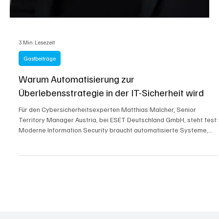
3 Min. Lesezeit
Gastbeiträge
Warum Automatisierung zur
Überlebensstrategie in der IT-Sicherheit wird
Für den Cybersicherheitsexperten Matthias Malcher, Senior
Territory Manager Austria, bei ESET Deutschland GmbH, steht fest:
Moderne Information Security braucht automatisierte Systeme,
die Bedrohungen frühzeitig erkennen, Risiken im Kontext zu ihrer
Umgebung dynamisch richtig bewerten und in Echtzeit
Gegenmaßnahmen einleiten können. Dabei sieht er die