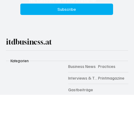
Email
*
Yes, subscribe me to your newsletter.
Subscribe
itdbusiness.at
Kategorien
Business News
Practices
Interviews & Talks
Printmagazine
Gastbeiträge
Trends in Zahlen