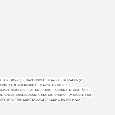
88 Beiträge
59 Beiträge
47 Beiträge
46 Beiträge
LLIGENZ
(88)
KI
(59)
TRANSFORMATION
(47)
DIGITALIZATION
(46)
41 Beiträge
40 Beiträge
39 Beiträge
38 Beiträge
ERUNG
(41)
AI
(40)
ORGANISATION
(39)
AGENTIC AI
(38)
36 Beiträge
35 Beiträge
35 Beiträge
32 Beiträge
36)
AUTOMATION
(35)
DATENSICHERHEIT
(35)
BUSINESS-AGILITÄT
(32)
Beiträge
28 Beiträge
28 Beiträge
26 Beiträge
VERNANCE
(28)
CLOUD COMPUTING
(28)
INFORMATION SECURITY
(26)
4 Beiträge
22 Beiträge
22 Beiträge
20 Beiträge
INFRASTRUKTUR
(22)
DATENQUALITÄT
(22)
DIGITAL WORK
(20)