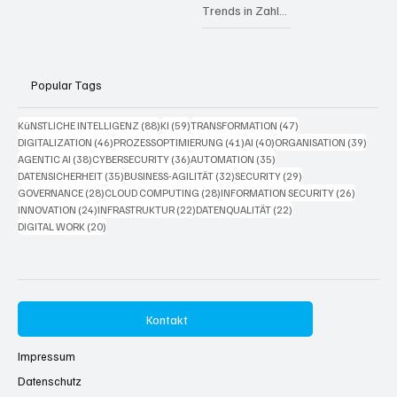
Trends in Zahlen
Popular Tags
88 Beiträge
59 Beiträge
47 Beiträge
KüNSTLICHE INTELLIGENZ
(88)
KI
(59)
TRANSFORMATION
(47)
46 Beiträge
41 Beiträge
40 Beiträge
39 Bei
DIGITALIZATION
(46)
PROZESSOPTIMIERUNG
(41)
AI
(40)
ORGANISATION
(39)
38 Beiträge
36 Beiträge
35 Beiträge
AGENTIC AI
(38)
CYBERSECURITY
(36)
AUTOMATION
(35)
35 Beiträge
32 Beiträge
29 Beiträge
DATENSICHERHEIT
(35)
BUSINESS-AGILITÄT
(32)
SECURITY
(29)
28 Beiträge
28 Beiträge
26 Beitr
GOVERNANCE
(28)
CLOUD COMPUTING
(28)
INFORMATION SECURITY
(26)
24 Beiträge
22 Beiträge
22 Beiträge
INNOVATION
(24)
INFRASTRUKTUR
(22)
DATENQUALITÄT
(22)
20 Beiträge
DIGITAL WORK
(20)
Kontakt
Impressum
Datenschutz