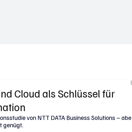
Business News
Interviews & Talks
Gastbeiträge
Trends in Za
und Cloud als Schlüssel für
mation
ionsstudie von NTT DATA Business Solutions – abe
t genügt.