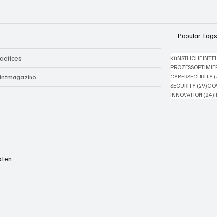
Popular Tags
ractices
KüNSTLICHE INTE
PROZESSOPTIMI
CYBERSECURITY
(
rintmagazine
29 
SECURITY
(29)
GO
2
INNOVATION
(24)
aten