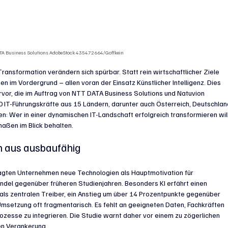
ATA Business Solutions AdobeStock 435472664/Goffkein
ansformation verändern sich spürbar. Statt rein wirtschaftlicher Ziele 
 im Vordergrund – allen voran der Einsatz Künstlicher Intelligenz. Dies 
vor, die im Auftrag von NTT DATA Business Solutions und Natuvion 
 IT-Führungskräfte aus 15 Ländern, darunter auch Österreich, Deutschlan
n: Wer in einer dynamischen IT-Landschaft erfolgreich transformieren will
aßen im Blick behalten.
h aus ausbaufähig 
ragten Unternehmen neue Technologien als Hauptmotivation für 
ndel gegenüber früheren Studienjahren. Besonders KI erfährt einen 
ls zentralen Treiber, ein Anstieg um über 14 Prozentpunkte gegenüber 
Umsetzung oft fragmentarisch. Es fehlt an geeigneten Daten, Fachkräften 
Prozesse zu integrieren. Die Studie warnt daher vor einem zu zögerlichen 
en Verankerung.