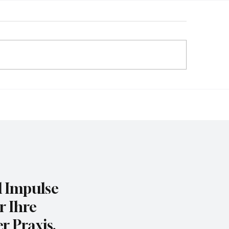
r als 52 Milliarden
Zwei Drittel der U
tohlene Cookies:
prüfen neue Cybers
wserdaten rücken in den
Anbieter
us von Cyberkriminellen
d Impulse
r Ihre
r Praxis.