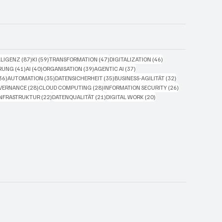
87 Beiträge
59 Beiträge
47 Beiträge
46 Beiträge
LLIGENZ
(87)
KI
(59)
TRANSFORMATION
(47)
DIGITALIZATION
(46)
41 Beiträge
40 Beiträge
39 Beiträge
37 Beiträge
ERUNG
(41)
AI
(40)
ORGANISATION
(39)
AGENTIC AI
(37)
36 Beiträge
35 Beiträge
35 Beiträge
32 Beiträge
36)
AUTOMATION
(35)
DATENSICHERHEIT
(35)
BUSINESS-AGILITÄT
(32)
Beiträge
28 Beiträge
28 Beiträge
26 Beiträge
VERNANCE
(28)
CLOUD COMPUTING
(28)
INFORMATION SECURITY
(26)
4 Beiträge
22 Beiträge
21 Beiträge
20 Beiträge
INFRASTRUKTUR
(22)
DATENQUALITÄT
(21)
DIGITAL WORK
(20)