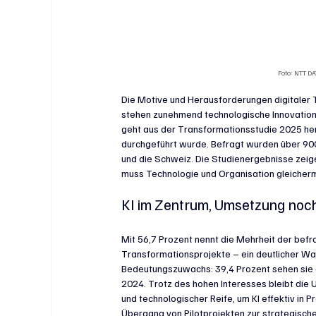
Foto: NTT D
Die Motive und Herausforderungen digitaler Tr
stehen zunehmend technologische Innovationen
geht aus der Transformationsstudie 2025 her
durchgeführt wurde. Befragt wurden über 900
und die Schweiz. Die Studienergebnisse zeige
muss Technologie und Organisation gleicherm
KI im Zentrum, Umsetzung noc
Mit 56,7 Prozent nennt die Mehrheit der bef
Transformationsprojekte – ein deutlicher Wa
Bedeutungszuwachs: 39,4 Prozent sehen sie a
2024. Trotz des hohen Interesses bleibt die 
und technologischer Reife, um KI effektiv in 
Übergang von Pilotprojekten zur strategisch