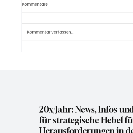
Kommentare
Kommentar verfassen...
Zwischen KI-Investitionen und
Meh
Kostendruck
ges
Bro
Fok
20x/Jahr: News, Infos un
für strategische Hebel fü
Herausforderungen in de