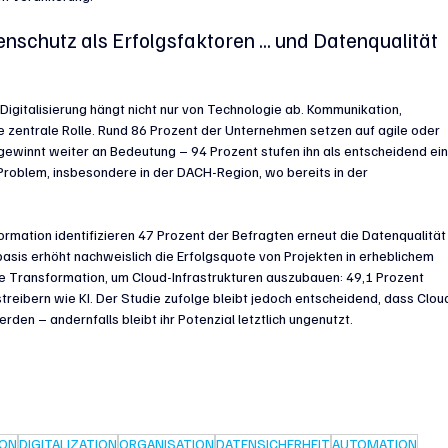
chutz als Erfolgsfaktoren ... und Datenqualität 
Digitalisierung hängt nicht nur von Technologie ab. Kommunikation, 
 zentrale Rolle. Rund 86 Prozent der Unternehmen setzen auf agile oder 
ewinnt weiter an Bedeutung – 94 Prozent stufen ihn als entscheidend ein
 Problem, insbesondere in der DACH-Region, wo bereits in der 
 
ormation identifizieren 47 Prozent der Befragten erneut die Datenqualität
basis erhöht nachweislich die Erfolgsquote von Projekten in erheblichem 
 Transformation, um Cloud-Infrastrukturen auszubauen: 49,1 Prozent 
treibern wie KI. Der Studie zufolge bleibt jedoch entscheidend, dass Clou
den – andernfalls bleibt ihr Potenzial letztlich ungenutzt.
ION
DIGITALIZATION
ORGANISATION
DATENSICHERHEIT
AUTOMATION