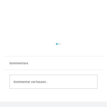
Kommentare
Kommentar verfassen...
KI verlangt neue Zusammenarbeit zwischen
HR und IT