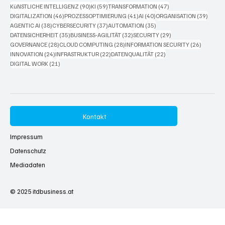
90 Beiträge
59 Beiträge
47 Beiträge
KüNSTLICHE INTELLIGENZ
(90)
KI
(59)
TRANSFORMATION
(47)
46 Beiträge
41 Beiträge
40 Beiträge
39 Bei
DIGITALIZATION
(46)
PROZESSOPTIMIERUNG
(41)
AI
(40)
ORGANISATION
(39)
38 Beiträge
37 Beiträge
35 Beiträge
AGENTIC AI
(38)
CYBERSECURITY
(37)
AUTOMATION
(35)
35 Beiträge
32 Beiträge
29 Beiträge
DATENSICHERHEIT
(35)
BUSINESS-AGILITÄT
(32)
SECURITY
(29)
28 Beiträge
28 Beiträge
26 Beitr
GOVERNANCE
(28)
CLOUD COMPUTING
(28)
INFORMATION SECURITY
(26)
24 Beiträge
22 Beiträge
22 Beiträge
INNOVATION
(24)
INFRASTRUKTUR
(22)
DATENQUALITÄT
(22)
21 Beiträge
DIGITAL WORK
(21)
Kontakt
Impressum
Datenschutz
Mediadaten
© 2025
itdbusiness.at