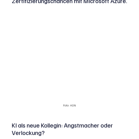
Zertifizierungschancen mit Microsoft Azure.
Foto: ADN
K
I als neue Kollegin: Angstmacher oder 
Verlockung?