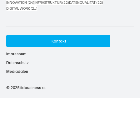
24 Beiträge
22 Beiträge
22 Beiträge
INNOVATION
(24)
INFRASTRUKTUR
(22)
DATENQUALITÄT
(22)
21 Beiträge
DIGITAL WORK
(21)
Kontakt
Impressum
Datenschutz
Mediadaten
© 2025
itdbusiness.at