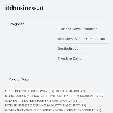
itdbusiness.at
Kategorien
Business News
Practices
Interviews & Talks
Printmagazine
Gastbeiträge
Trends in Zahlen
Popular Tags
90 Beiträge
59 Beiträge
47 Beiträge
KüNSTLICHE INTELLIGENZ
(90)
KI
(59)
TRANSFORMATION
(47)
46 Beiträge
41 Beiträge
40 Beiträge
39 Bei
DIGITALIZATION
(46)
PROZESSOPTIMIERUNG
(41)
AI
(40)
ORGANISATION
(39)
38 Beiträge
37 Beiträge
35 Beiträge
AGENTIC AI
(38)
CYBERSECURITY
(37)
AUTOMATION
(35)
35 Beiträge
32 Beiträge
29 Beiträge
DATENSICHERHEIT
(35)
BUSINESS-AGILITÄT
(32)
SECURITY
(29)
28 Beiträge
28 Beiträge
26 Beitr
GOVERNANCE
(28)
CLOUD COMPUTING
(28)
INFORMATION SECURITY
(26)